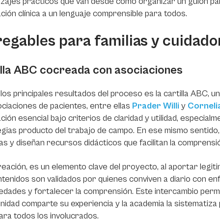
zajes prácticos que van desde cómo organizar un guión par
ción clínica a un lenguaje comprensible para todos.
regables para familias y cuidado
illa ABC cocreada con asociaciones
los principales resultados del proceso es la cartilla ABC, u
ciaciones de pacientes, entre ellas
Prader Willi
y
Corneli
ción esencial bajo criterios de claridad y utilidad, especia
gias producto del trabajo de campo. En ese mismo sentido
as y diseñan recursos didácticos que facilitan la comprensió
eación, es un elemento clave del proyecto, al aportar legiti
tenidos son validados por quienes conviven a diario con e
dades y fortalecer la comprensión. Este intercambio perm
nidad comparte su experiencia y la academia la sistematiz
para todos los involucrados.