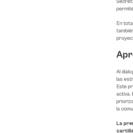
Secreta
permite
En tota
también
proyect
Apr
Al dial
las est
Este pr
activa.
prioriz
la comu
La pre
cartil