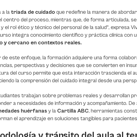
 a la
t
riada de cuidado
que redefine la manera de abordar
l centro del proceso, mientras que, de forma articulada, s
s y el rol ético y técnico del personal de la salud", expresa 
 curso integra conocimiento científico y práctica clínica con 
 y cercano en contextos reales.
r de este enfoque, la formación adquiere una forma colabora
ncias, perspectivas y decisiones que se convierten en insu
ura del curso permite que esta interacción trascienda el a
ciendo la comprensión del cuidado integral desde una perspec
udiantes trabajan sobre problemas reales y desarrollan pr
nder a necesidades de información y acompañamiento. De all
medades huérfanas
y la
Cartilla ABC
, herramientas const
rman el aprendizaje en soluciones tangibles para pacientes
dología y tránsito del aula al te