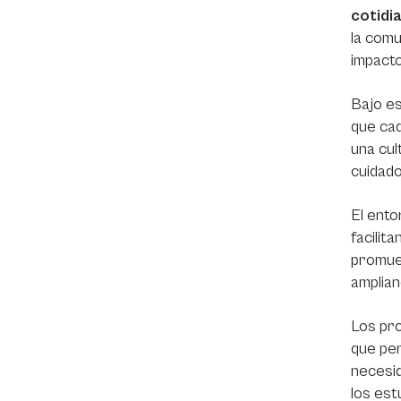
cotidi
la comu
impacto
Bajo es
que cad
una cul
cuidado
El ento
facilit
promuev
amplian
Los pro
que per
necesid
los est