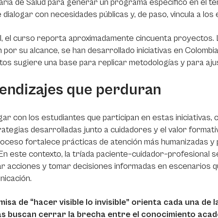
ría de Salud para generar un programa específico en el t
 dialogar con necesidades públicas y, de paso, vincula a los
l, el curso reporta aproximadamente cincuenta proyectos. L
 por su alcance, se han desarrollado iniciativas en Colombi
os sugiere una base para replicar metodologías y para aju
endizajes que perduran
ogar con los estudiantes que participan en estas iniciativas
rategias desarrolladas junto a cuidadores y el valor format
oceso fortalece prácticas de atención más humanizadas y 
 En este contexto, la tríada paciente–cuidador–profesional 
ar acciones y tomar decisiones informadas en escenarios q
nicación.
misa de “hacer visible lo invisible” orienta cada una de
las buscan cerrar la brecha entre el conocimiento acadé