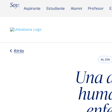
Pasar
Soy:
al
Aspirante
Estudiante
Alumni
Profesor
E
contenido
principal
Atrás
AL DÍA
Una 
huma
enf