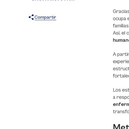
Gracias
Compartir
ocupa e
familia
X
Facebook
WhatsApp
Así, el
humano
A parti
experie
estruct
fortale
Los est
a respo
enfer
transfo
Meto