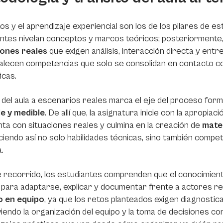
os y el aprendizaje experiencial son los de los pilares de 
ntes nivelan conceptos y marcos teóricos; posteriormente
iones reales
que exigen análisis, interacción directa y ent
alecen competencias que solo se consolidan en contacto c
icas.
 del aula a escenarios reales marca el eje del proceso form
le y medible
. De allí que, la asignatura inicie con la apropi
ta con situaciones reales y culmina en la creación de
mater
ciendo así no solo habilidades técnicas, sino también compet
a.
 recorrido, los estudiantes comprenden que el conocimiento
 para adaptarse, explicar y documentar frente a actores rea
o en equipo
, ya que los retos planteados exigen diagnostica
endo la organización del equipo y la toma de decisiones co