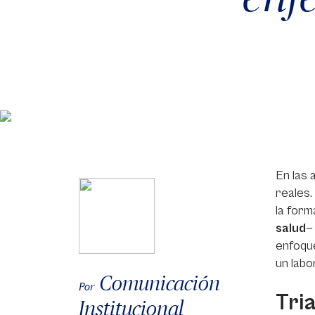
En las 
reales.
la form
salud
—
enfoque
un labo
Comunicación
Por
Tri
Institucional