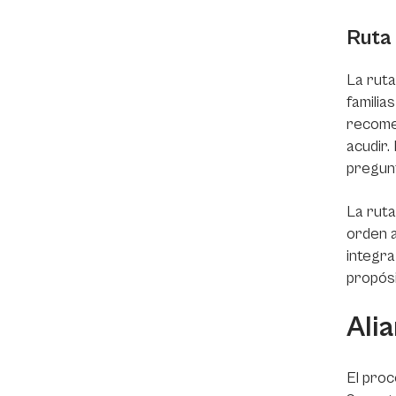
Ruta
La ruta
familia
recomen
acudir.
pregunt
La ruta
orden a
integra
propósit
Alia
El proc