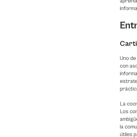
aprendi
informa
Ent
Cart
Uno de 
con aso
informa
estrate
práctic
La cocr
Los con
ambigüe
la comu
útiles 