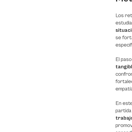
Los ret
estudia
situac
se fort
específ
El paso
tangib
confron
fortale
empatí
En este
partida
trabaj
promovi