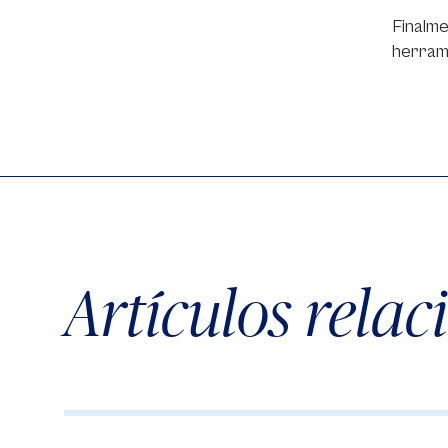
Finalme
herrami
Artículos rela