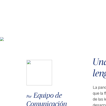
Una
len
La pand
que la 
Equipo de
Por
de las 
Comunicación
desarro