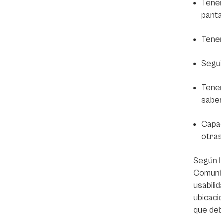
Tener
panta
Tener
Segui
Tener
sabe
Capac
otra
Según l
Comunic
usabili
ubicaci
que deb