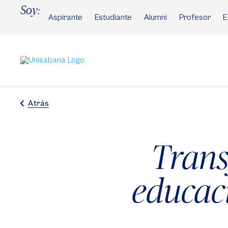
Pasar
Soy:
al
Aspirante
Estudiante
Alumni
Profesor
E
contenido
principal
Atrás
Trans
educac