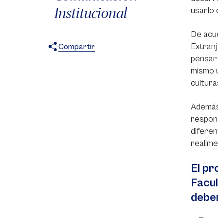
Institucional
usarlo 
De acue
Extranj
Compartir
pensar 
X
Facebook
WhatsApp
mismo u
cultura
Además,
respond
diferen
realime
El pr
Facu
deben