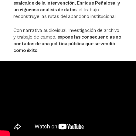
exalcalde de la intervención, Enrique Peñalosa, y
un riguroso análisis de datos
, el trabajo
reconstruye las rutas del abandono institucional.
Con narrativa audiovisual, investigación de archivo
y trabajo de campo,
expone las consecuencias no
contadas de una política pública que se vendió
como éxito.
Video
Player