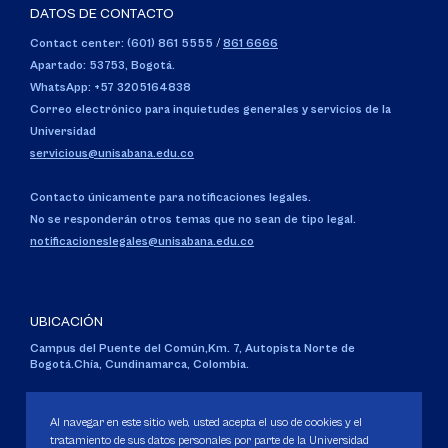
DATOS DE CONTACTO
Contact center: (601) 861 5555
/
861 6666
Apartado: 53753, Bogotá.
WhatsApp: +57 3205164838
Correo electrónico para inquietudes generales y servicios de la
Universidad
servicious@unisabana.edu.co
Contacto únicamente para notificaciones legales.
No se responderán otros temas que no sean de tipo legal.
notificacioneslegales@unisabana.edu.co
UBICACIÓN
Campus del Puente del Común,
Km. 7, Autopista Norte de
Bogotá.
Chía, Cundinamarca, Colombia.
Código SNIES 1711
Personería Jurídica:
Resolución 130 del 14 de enero de 1980
.
Al navegar en este sitio web, usted acepta el uso de cookies y el
Ministerio de Educación Nacional.
tratamiento de sus datos personales por parte de la Universidad