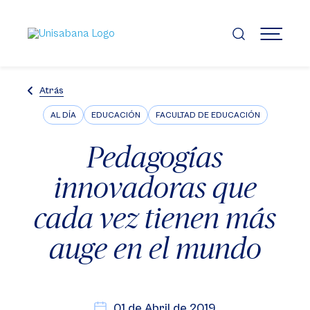
Pasar
al
contenido
MENÚ
principal
Atrás
AL DÍA
EDUCACIÓN
FACULTAD DE EDUCACIÓN
Pedagogías
innovadoras que
cada vez tienen más
auge en el mundo
01 de Abril de 2019