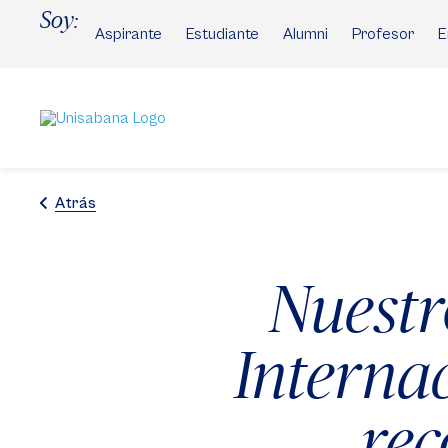
Pasar
Soy:
al
Aspirante
Estudiante
Alumni
Profesor
E
contenido
principal
Atrás
Nuestr
Internac
rec