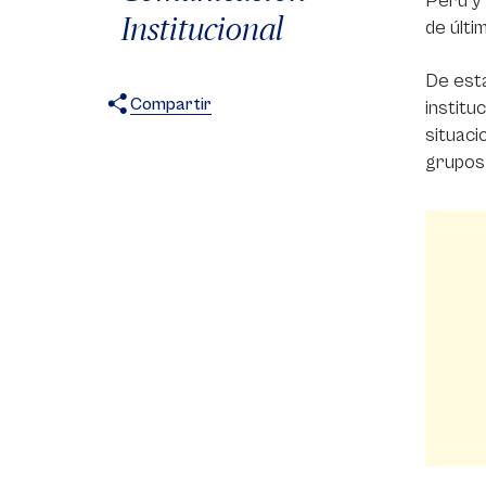
Perú y 
Institucional
de últi
De esta
Compartir
institu
situaci
X
Facebook
WhatsApp
grupos 