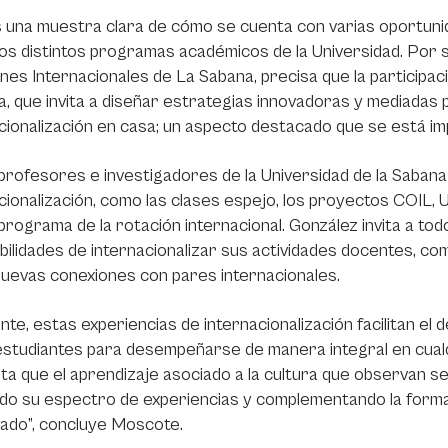
 una muestra clara de cómo se cuenta con varias oportunid
os distintos programas académicos de la Universidad. Por s
nes Internacionales de La Sabana, precisa que la participació
a, que invita a diseñar estrategias innovadoras y mediadas 
cionalización en casa; un aspecto destacado que se está imp
profesores e investigadores de la Universidad de la Saban
cionalización, como las clases espejo, los proyectos COIL, U
programa de la rotación internacional. González invita a to
ibilidades de internacionalizar sus actividades docentes, c
uevas conexiones con pares internacionales.
nte, estas experiencias de internacionalización facilitan el
estudiantes para desempeñarse de manera integral en cualqu
lita que el aprendizaje asociado a la cultura que observan s
do su espectro de experiencias y complementando la formac
zado”, concluye Moscote.