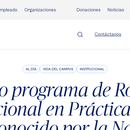
mpleado
Organizaciones
Donaciones
Noticias
Contáctanos
AL DÍA
VIDA DEL CAMPUS
INSTITUCIONAL
o programa de R
ional en Práctica
onocido por la N