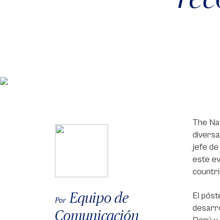
The Nat
diversa
jefe de
este ev
countri
Equipo de
El póst
Por
desarro
Comunicación