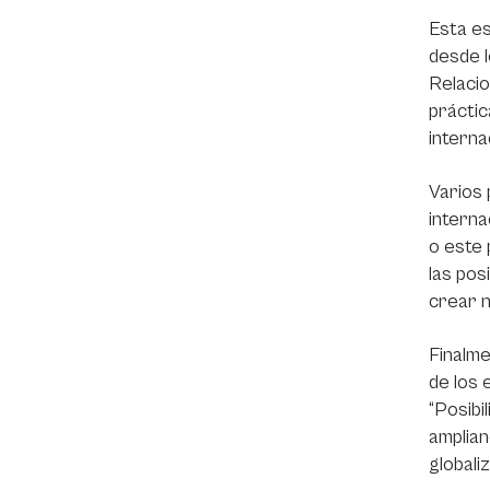
Esta es
desde l
Relacio
práctic
interna
Varios 
interna
o este 
las pos
crear n
Finalme
de los 
“Posibi
amplian
globali