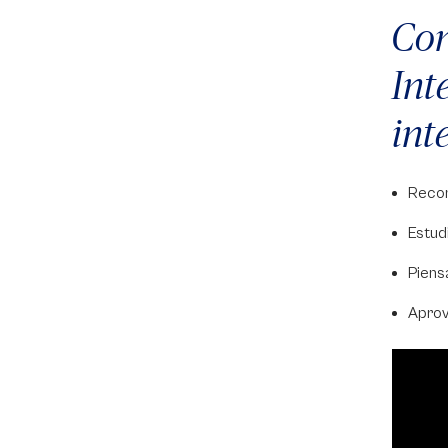
Con
Int
int
Recon
Estud
Piens
Aprov
Video
Player