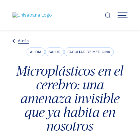
Pasar
al
contenido
MENÚ
principal
Atrás
AL DÍA
SALUD
FACULTAD DE MEDICINA
Microplásticos en el
cerebro: una
amenaza invisible
que ya habita en
nosotros