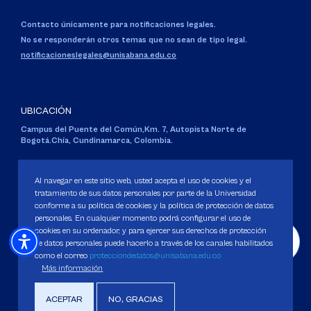
Contacto únicamente para notificaciones legales.
No se responderán otros temas que no sean de tipo legal.
notificacioneslegales@unisabana.edu.co
UBICACIÓN
Campus del Puente del Común,
Km. 7, Autopista Norte de
Bogotá.
Chía, Cundinamarca, Colombia.
Código SNIES 1711
Personería Jurídica:
Resolución 130 del 14 de enero de 1980
.
Al navegar en este sitio web, usted acepta el uso de cookies y el
Ministerio de Educación Nacional.
tratamiento de sus datos personales por parte de la Universidad
conforme a su política de cookies y la política de protección de datos
personales. En cualquier momento podrá configurar el uso de
cookies en su ordenador, y para ejercer sus derechos de protección
de datos personales puede hacerlo a través de los canales habilitados
como el correo
protecciondedatos@unisabana.edu.co
Política de Protección de datos
Más información
Política de Cookies
Derechos Pecuniarios
ACEPTAR
NO, GRACIAS