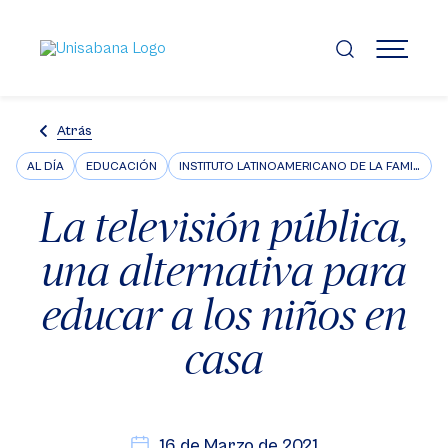
Pasar
al
contenido
MENÚ
principal
Atrás
AL DÍA
EDUCACIÓN
INSTITUTO LATINOAMERICANO DE LA FAMILIA ILFARUS
La televisión pública,
una alternativa para
educar a los niños en
casa
16 de Marzo de 2021