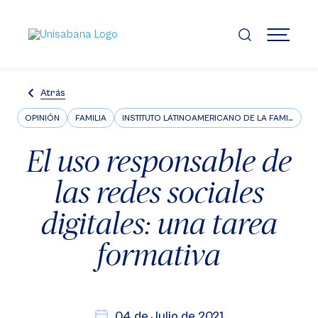
Pasar
al
contenido
MENÚ
principal
Atrás
OPINIÓN
FAMILIA
INSTITUTO LATINOAMERICANO DE LA FAMILIA ILFARUS
El uso responsable de
las redes sociales
digitales: una tarea
formativa
04 de Julio de 2021