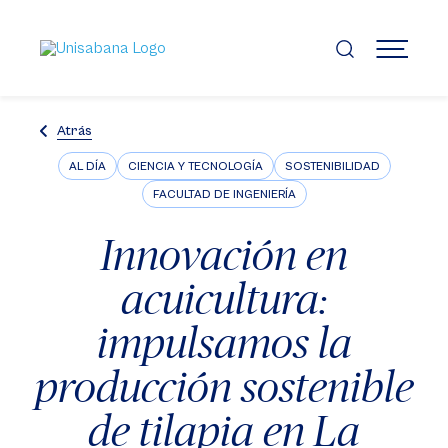
Pasar
al
contenido
MENÚ
principal
Atrás
AL DÍA
CIENCIA Y TECNOLOGÍA
SOSTENIBILIDAD
FACULTAD DE INGENIERÍA
Innovación en
acuicultura:
impulsamos la
producción sostenible
de tilapia en La