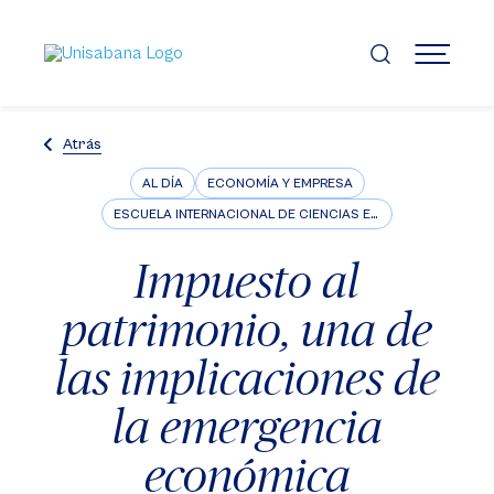
Pasar
al
contenido
MENÚ
principal
Atrás
AL DÍA
ECONOMÍA Y EMPRESA
ESCUELA INTERNACIONAL DE CIENCIAS ECONÓMICAS Y ADMINISTRATIVAS
Impuesto al
patrimonio, una de
las implicaciones de
la emergencia
económica