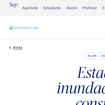
Pasar
Soy:
al
Aspirante
Estudiante
Alumni
Profesor
E
contenido
principal
Atrás
AL DÍA
SO
Esta
inundac
cons