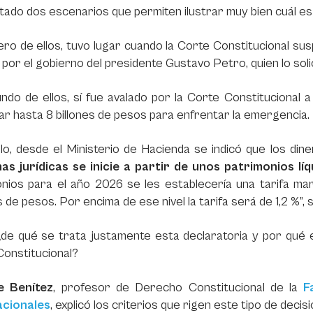
ado dos escenarios que permiten ilustrar muy bien cuál es e
ero de ellos, tuvo lugar cuando la Corte Constitucional s
 por el gobierno del presidente Gustavo Petro, quien lo solic
ndo de ellos, sí fue avalado por la Corte Constitucional 
r hasta 8 billones de pesos para enfrentar la emergencia.
lo, desde el Ministerio de Hacienda se indicó que los di
as jurídicas se inicie a partir de unos patrimonios lí
onios para el año 2026 se les establecería una tarifa m
s de pesos. Por encima de ese nivel la tarifa será de 1,2 %”,
¿de qué se trata justamente esta declaratoria y por qué 
Constitucional?
e Benítez
, profesor de Derecho Constitucional de la
F
acionales
, explicó los criterios que rigen este tipo de deci