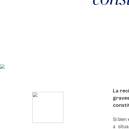
La rec
graves
constit
Si bien
a situ