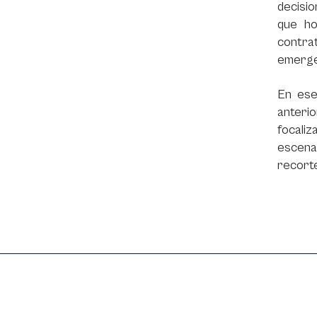
decisi
que ho
contrat
emergen
En ese
anterio
focaliz
escenar
recorte