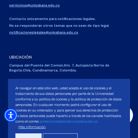
servicious@unisabana.edu.co
Contacto únicamente para notificaciones legales.
No se responderán otros temas que no sean de tipo legal.
notificacioneslegales@unisabana.edu.co
UBICACIÓN
Campus del Puente del Común,
Km. 7, Autopista Norte de
Bogotá.
Chía, Cundinamarca, Colombia.
Código SNIES 1711
Personería Jurídica:
Resolución 130 del 14 de enero de 1980
.
Al navegar en este sitio web, usted acepta el uso de cookies y el
Ministerio de Educación Nacional.
tratamiento de sus datos personales por parte de la Universidad
conforme a su política de cookies y la política de protección de datos
personales. En cualquier momento podrá configurar el uso de
cookies en su ordenador, y para ejercer sus derechos de protección
de datos personales puede hacerlo a través de los canales habilitados
como el correo
protecciondedatos@unisabana.edu.co
Política de Protección de datos
Más información
Política de Cookies