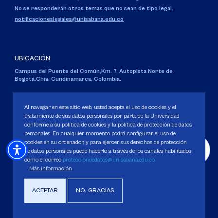
No se responderán otros temas que no sean de tipo legal.
notificacioneslegales@unisabana.edu.co
UBICACIÓN
Campus del Puente del Común,
Km. 7, Autopista Norte de
Bogotá.
Chía, Cundinamarca, Colombia.
Código SNIES 1711
Personería Jurídica:
Resolución 130 del 14 de enero de 1980
.
Al navegar en este sitio web, usted acepta el uso de cookies y el
Ministerio de Educación Nacional.
tratamiento de sus datos personales por parte de la Universidad
conforme a su política de cookies y la política de protección de datos
personales. En cualquier momento podrá configurar el uso de
cookies en su ordenador, y para ejercer sus derechos de protección
de datos personales puede hacerlo a través de los canales habilitados
como el correo
protecciondedatos@unisabana.edu.co
Política de Protección de datos
Más información
Política de Cookies
Derechos Pecuniarios
ACEPTAR
NO, GRACIAS
Copyright 2025 Universidad de La Sabana. Todos los derechos Reservados.