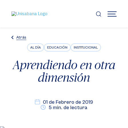
Pasar
al
contenido
MENÚ
principal
Atrás
AL DÍA
EDUCACIÓN
INSTITUCIONAL
Aprendiendo en otra
dimensión
01 de Febrero de 2019
5 min. de lectura