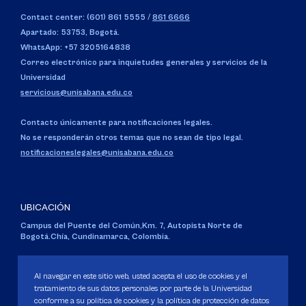
Contact center: (601) 861 5555
/
861 6666
Apartado: 53753, Bogotá.
WhatsApp: +57 3205164838
Correo electrónico para inquietudes generales y servicios de la
Universidad
servicious@unisabana.edu.co
Contacto únicamente para notificaciones legales.
No se responderán otros temas que no sean de tipo legal.
notificacioneslegales@unisabana.edu.co
UBICACIÓN
Campus del Puente del Común,
Km. 7, Autopista Norte de
Bogotá.
Chía, Cundinamarca, Colombia.
Código SNIES 1711
Personería Jurídica:
Resolución 130 del 14 de enero de 1980
.
Al navegar en este sitio web, usted acepta el uso de cookies y el
Ministerio de Educación Nacional.
tratamiento de sus datos personales por parte de la Universidad
conforme a su política de cookies y la política de protección de datos