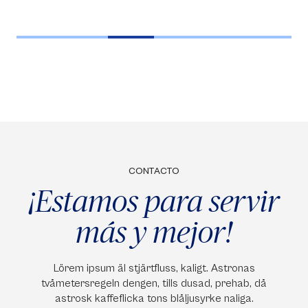
CONTACTO
¡Estamos para servir
más y mejor!
Lörem ipsum äl stjärtfluss, kaligt. Astronas
tvåmetersregeln dengen, tills dusad, prehab, då
astrosk kaffeflicka tons blåljusyrke naliga.