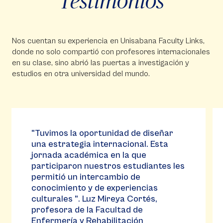
Testimonios
Nos cuentan su experiencia en Unisabana Faculty Links,
donde no solo compartió con profesores internacionales
en su clase, sino abrió las puertas a investigación y
estudios en otra universidad del mundo.
Video
Vi
Player
Pla
"Este programa nos permite
interactuar con profesores de otras
partes del mundo, nos dimos cuenta
que teníamos temas comunes y que
podíamos hacer dinámicas grupales
con nuestros estudiantes. Es una
oportunidad valiosa.