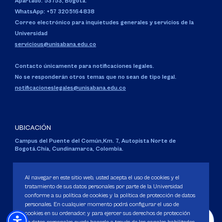
Apartado: 53753, Bogotá.
WhatsApp: +57 3205164838
Correo electrónico para inquietudes generales y servicios de la
Universidad
servicious@unisabana.edu.co
Contacto únicamente para notificaciones legales.
No se responderán otros temas que no sean de tipo legal.
notificacioneslegales@unisabana.edu.co
UBICACIÓN
Campus del Puente del Común,
Km. 7, Autopista Norte de
Bogotá.
Chía, Cundinamarca, Colombia.
Código SNIES 1711
Personería Jurídica:
Resolución 130 del 14 de enero de 1980
.
Al navegar en este sitio web, usted acepta el uso de cookies y el
Ministerio de Educación Nacional.
tratamiento de sus datos personales por parte de la Universidad
conforme a su política de cookies y la política de protección de datos
personales. En cualquier momento podrá configurar el uso de
cookies en su ordenador, y para ejercer sus derechos de protección