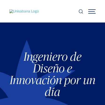
Pasar
al
contenido
MENÚ
principal
Ingeniero de
Diseño e
Innovación por un
día