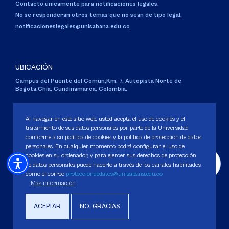
Contacto únicamente para notificaciones legales.
No se responderán otros temas que no sean de tipo legal.
notificacioneslegales@unisabana.edu.co
UBICACIÓN
Campus del Puente del Común,
Km. 7, Autopista Norte de
Bogotá.
Chía, Cundinamarca, Colombia.
Código SNIES 1711
Personería Jurídica:
Resolución 130 del 14 de enero de 1980
.
Al navegar en este sitio web, usted acepta el uso de cookies y el
Ministerio de Educación Nacional.
tratamiento de sus datos personales por parte de la Universidad
conforme a su política de cookies y la política de protección de datos
personales. En cualquier momento podrá configurar el uso de
cookies en su ordenador, y para ejercer sus derechos de protección
de datos personales puede hacerlo a través de los canales habilitados
como el correo
protecciondedatos@unisabana.edu.co
Política de Protección de datos
Más información
Política de Cookies
Derechos Pecuniarios
ACEPTAR
NO, GRACIAS
Copyright 2025 Universidad de La Sabana. Todos los derechos Reservados.