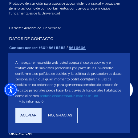
Protocolo de atención para casos de acoso, violencia sexual y basada en
género, así como de comportamientos contrarios a los principios
fundamentales de la Universidad
Carácter Académico: Universidad
DATOS DE CONTACTO
Contact center: (601) 861 5555
/
861 6666
Apartado: 53753, Bogotá.
WhatsApp: +57 3205164838
Al navegar en este sitio web, usted acepta el uso de cookies y el
Correo electrónico para inquietudes generales y servicios de la
tratamiento de sus datos personales por parte de la Universidad
conforme a su política de cookies y la política de protección de datos
Universidad
personales. En cualquier momento podrá configurar el uso de
servicious@unisabana.edu.co
cookies en su ordenador, y para ejercer sus derechos de protección
de datos personales puede hacerlo a través de los canales habilitados
Contacto únicamente para notificaciones legales.
como el correo
protecciondedatos@unisabana.edu.co
Más información
No se responderán otros temas que no sean de tipo legal.
notificacioneslegales@unisabana.edu.co
ACEPTAR
NO, GRACIAS
UBICACIÓN