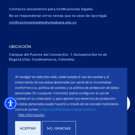
Contacto únicamente para notificaciones legales.
No se responderán otros temas que no sean de tipo legal.
notificacioneslegales@unisabana.edu.co
UBICACIÓN
Campus del Puente del Común,
Km. 7, Autopista Norte de
Bogotá.
Chía, Cundinamarca, Colombia.
Código SNIES 1711
Personería Jurídica:
Resolución 130 del 14 de enero de 1980
.
Al navegar en este sitio web, usted acepta el uso de cookies y el
Ministerio de Educación Nacional.
tratamiento de sus datos personales por parte de la Universidad
conforme a su política de cookies y la política de protección de datos
personales. En cualquier momento podrá configurar el uso de
cookies en su ordenador, y para ejercer sus derechos de protección
de datos personales puede hacerlo a través de los canales habilitados
como el correo
protecciondedatos@unisabana.edu.co
Política de Protección de datos
Más información
Política de Cookies
Derechos Pecuniarios
ACEPTAR
NO, GRACIAS