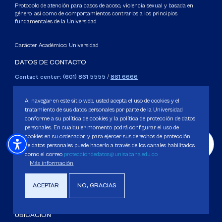
Protocolo de atención para casos de acoso, violencia sexual y basada en
género, así como de comportamientos contrarios a los principios
fundamentales de la Universidad
Carácter Académico: Universidad
DATOS DE CONTACTO
Contact center: (601) 861 5555
/
861 6666
Apartado: 53753, Bogotá.
WhatsApp: +57 3205164838
Al navegar en este sitio web, usted acepta el uso de cookies y el
Correo electrónico para inquietudes generales y servicios de la
tratamiento de sus datos personales por parte de la Universidad
conforme a su política de cookies y la política de protección de datos
Universidad
personales. En cualquier momento podrá configurar el uso de
servicious@unisabana.edu.co
cookies en su ordenador, y para ejercer sus derechos de protección
de datos personales puede hacerlo a través de los canales habilitados
Contacto únicamente para notificaciones legales.
como el correo
protecciondedatos@unisabana.edu.co
Más información
No se responderán otros temas que no sean de tipo legal.
notificacioneslegales@unisabana.edu.co
ACEPTAR
NO, GRACIAS
UBICACIÓN