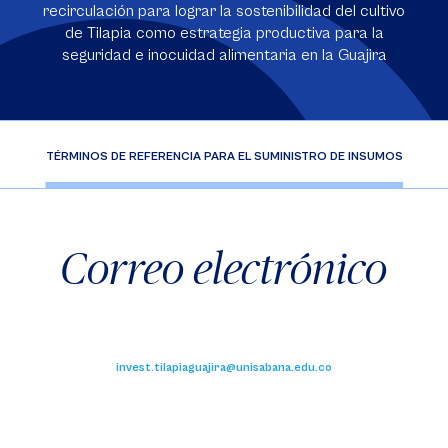
recirculación para lograr la sostenibilidad del cultivo
de Tilapia como estrategia productiva para la
seguridad e inocuidad alimentaria en la Guajira
IRA
TÉRMINOS DE REFERENCIA PARA EL SUMINISTRO DE INSUMOS
TÉ
Correo electrónico
invest.tilapiaguajira@unisabana.edu.co