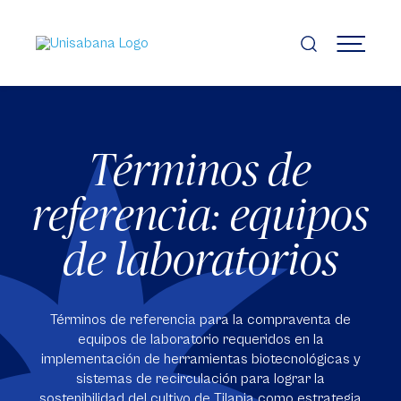
Pasar
al
contenido
MENÚ
principal
Términos de
referencia: equipos
de laboratorios
Términos de referencia para la compraventa de
equipos de laboratorio requeridos en la
implementación de herramientas biotecnológicas y
sistemas de recirculación para lograr la
sostenibilidad del cultivo de Tilapia como estrategia