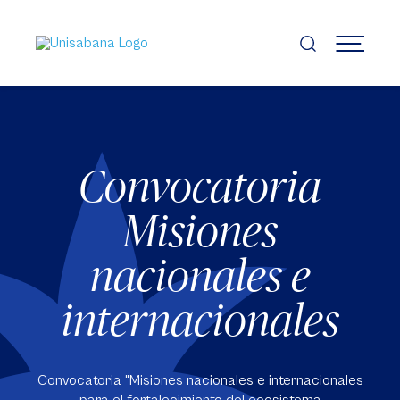
Pasar
al
contenido
MENÚ
principal
Convocatoria
Misiones
nacionales e
internacionales
Convocatoria "Misiones nacionales e internacionales