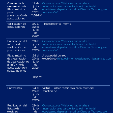
Cierre de la
19 de
Convocatoria "Misiones nacionales e
convocatoria
julio
internacionales para el fortalecimiento del
Plazo máximo
de
ecosistema departamental de Ciencia, Tecnología e
para
2024
Innovación"
presentación de
11:59PM
postulaciones.
Verificación de
20 al
Procedimiento interno.
postulaciones.
22 de
julio
de
2024
Publicación del
23 de
Convocatoria "Misiones nacionales e
informe de
julio
internacionales para el fortalecimiento del
verificación de
de
ecosistema departamental de Ciencia, Tecnología e
postulaciones.
2024
Innovación"
Plazo máximo
24 al
A través del correo
de presentación
26 de
electrónico
fortalecimiento.cteicas@unisabana.edu.co
de observaciones
julio
al informe de
de
postulaciones y
2024
subsanaciones.
11:59PM
Entrevistas
24 al
Virtual. Enlace remitido a cada potencial
26 de
beneficiario
julio
de
2024
Publicación del
29 de
Convocatoria "Misiones nacionales e
listado de
julio
internacionales para el fortalecimiento del
elegibles
de
ecosistema departamental de Ciencia, Tecnología e