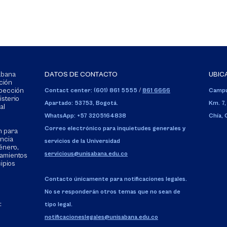
Sabana
DATOS DE CONTACTO
UBIC
ción
spección
Contact center: (601) 861 5555
/
861 6666
Campu
isterio
Apartado: 53753, Bogotá.
Km. 7,
al
WhatsApp: +57 3205164838
Chía,
Correo electrónico para inquietudes generales y
n para
encia
servicios de la Universidad
énero,
servicious@unisabana.edu.co
tamientos
cipios
Contacto únicamente para notificaciones legales.
No se responderán otros temas que no sean de
:
tipo legal.
notificacioneslegales@unisabana.edu.co