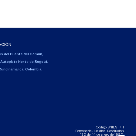
ACIÓN
s del Puente del Común,
 Autopista Norte de Bogotá.
 Cundinamarca, Colombia.
Código SNIES 1711
Personería Jurídica:
Resolución
130 del 14 de enero de 1980
.