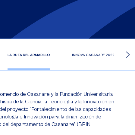
CO
LA RUTA DEL ARMADILLO
INNOVA CASANARE 2022
omercio de Casanare y la Fundación Universitaria
spa de la Ciencia, la Tecnología y la Innovación en
 del proyecto “Fortalecimiento de las capacidades
cnología e Innovación para la dinamización de
llo del departamento de Casanare” (BPIN