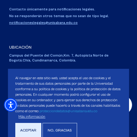
Contacto únicamente para notificaciones legales.
No se responderán otros temas que no sean de tipo legal.
notificacioneslegales@unisabana.edu.co
UBICACIÓN
Campus del Puente del Común,
Km. 7, Autopista Norte de
Bogotá.
Chía, Cundinamarca, Colombia.
Código SNIES 1711
Personería Jurídica:
Resolución 130 del 14 de enero de 1980
.
Al navegar en este sitio web, usted acepta el uso de cookies y el
Ministerio de Educación Nacional.
tratamiento de sus datos personales por parte de la Universidad
conforme a su política de cookies y la política de protección de datos
personales. En cualquier momento podrá configurar el uso de
cookies en su ordenador, y para ejercer sus derechos de protección
de datos personales puede hacerlo a través de los canales habilitados
como el correo
protecciondedatos@unisabana.edu.co
Política de Protección de datos
Más información
Política de Cookies
Derechos Pecuniarios
ACEPTAR
NO, GRACIAS