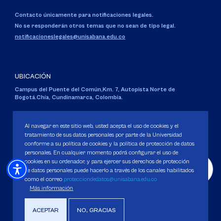
Contacto únicamente para notificaciones legales.
No se responderán otros temas que no sean de tipo legal.
notificacioneslegales@unisabana.edu.co
UBICACIÓN
Campus del Puente del Común,
Km. 7, Autopista Norte de
Bogotá.
Chía, Cundinamarca, Colombia.
Código SNIES 1711
Personería Jurídica:
Resolución 130 del 14 de enero de 1980
.
Al navegar en este sitio web, usted acepta el uso de cookies y el
Ministerio de Educación Nacional.
tratamiento de sus datos personales por parte de la Universidad
conforme a su política de cookies y la política de protección de datos
personales. En cualquier momento podrá configurar el uso de
cookies en su ordenador, y para ejercer sus derechos de protección
de datos personales puede hacerlo a través de los canales habilitados
como el correo
protecciondedatos@unisabana.edu.co
Política de Protección de datos
Más información
Política de Cookies
Derechos Pecuniarios
ACEPTAR
NO, GRACIAS