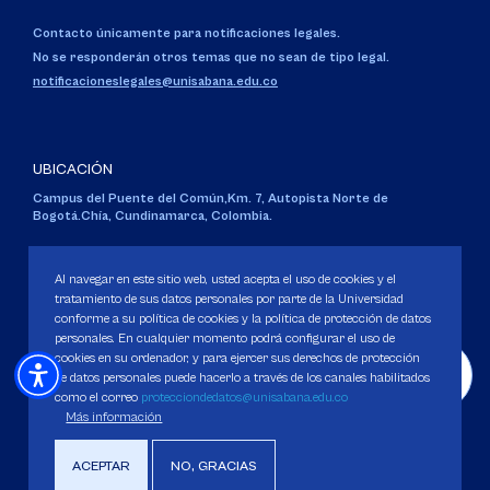
Contacto únicamente para notificaciones legales.
No se responderán otros temas que no sean de tipo legal.
notificacioneslegales@unisabana.edu.co
UBICACIÓN
Campus del Puente del Común,
Km. 7, Autopista Norte de
Bogotá.
Chía, Cundinamarca, Colombia.
Código SNIES 1711
Personería Jurídica:
Resolución 130 del 14 de enero de 1980
.
Al navegar en este sitio web, usted acepta el uso de cookies y el
Ministerio de Educación Nacional.
tratamiento de sus datos personales por parte de la Universidad
conforme a su política de cookies y la política de protección de datos
personales. En cualquier momento podrá configurar el uso de
cookies en su ordenador, y para ejercer sus derechos de protección
de datos personales puede hacerlo a través de los canales habilitados
como el correo
protecciondedatos@unisabana.edu.co
Política de Protección de datos
Más información
Política de Cookies
Derechos Pecuniarios
ACEPTAR
NO, GRACIAS