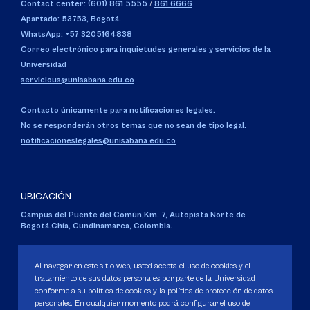
Contact center: (601) 861 5555
/
861 6666
Apartado: 53753, Bogotá.
WhatsApp: +57 3205164838
Correo electrónico para inquietudes generales y servicios de la
Universidad
servicious@unisabana.edu.co
Contacto únicamente para notificaciones legales.
No se responderán otros temas que no sean de tipo legal.
notificacioneslegales@unisabana.edu.co
UBICACIÓN
Campus del Puente del Común,
Km. 7, Autopista Norte de
Bogotá.
Chía, Cundinamarca, Colombia.
Código SNIES 1711
Personería Jurídica:
Resolución 130 del 14 de enero de 1980
.
Al navegar en este sitio web, usted acepta el uso de cookies y el
Ministerio de Educación Nacional.
tratamiento de sus datos personales por parte de la Universidad
conforme a su política de cookies y la política de protección de datos
personales. En cualquier momento podrá configurar el uso de