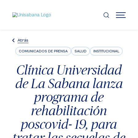
Pasar
al
contenido
MENÚ
principal
Atrás
COMUNICADOS DE PRENSA
SALUD
INSTITUCIONAL
Clínica Universidad
de La Sabana lanza
programa de
rehabilitación
poscovid- 19, para
tratar las secuelas de