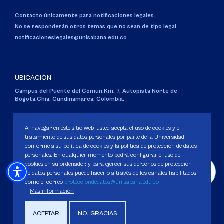
Contacto únicamente para notificaciones legales.
No se responderán otros temas que no sean de tipo legal.
notificacioneslegales@unisabana.edu.co
UBICACIÓN
Campus del Puente del Común,
Km. 7, Autopista Norte de
Bogotá.
Chía, Cundinamarca, Colombia.
Código SNIES 1711
Personería Jurídica:
Resolución 130 del 14 de enero de 1980
.
Al navegar en este sitio web, usted acepta el uso de cookies y el
Ministerio de Educación Nacional.
tratamiento de sus datos personales por parte de la Universidad
conforme a su política de cookies y la política de protección de datos
personales. En cualquier momento podrá configurar el uso de
cookies en su ordenador, y para ejercer sus derechos de protección
de datos personales puede hacerlo a través de los canales habilitados
como el correo
protecciondedatos@unisabana.edu.co
Política de Protección de datos
Más información
Política de Cookies
Derechos Pecuniarios
ACEPTAR
NO, GRACIAS