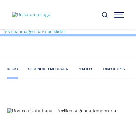
Pasar
al
contenido
MENÚ
principal
INICIO
SEGUNDA TEMPORADA
PERFILES
DIRECTORES
Video
Player