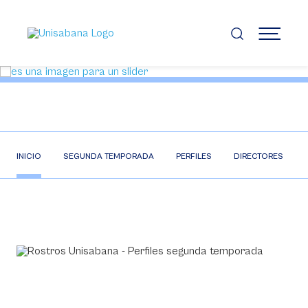
Pasar
al
contenido
MENÚ
principal
INICIO
SEGUNDA TEMPORADA
PERFILES
DIRECTORES
Video
Player