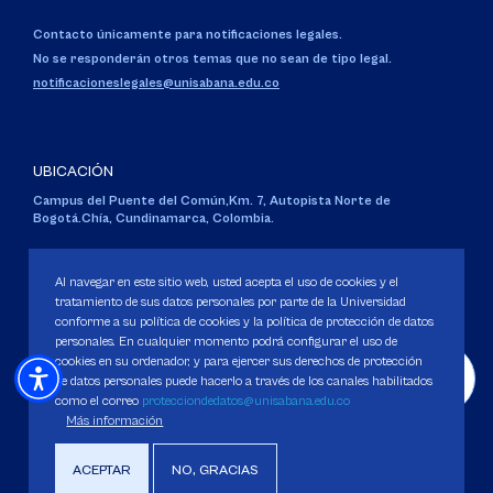
Contacto únicamente para notificaciones legales.
No se responderán otros temas que no sean de tipo legal.
notificacioneslegales@unisabana.edu.co
UBICACIÓN
Campus del Puente del Común,
Km. 7, Autopista Norte de
Bogotá.
Chía, Cundinamarca, Colombia.
Código SNIES 1711
Personería Jurídica:
Resolución 130 del 14 de enero de 1980
.
Al navegar en este sitio web, usted acepta el uso de cookies y el
Ministerio de Educación Nacional.
tratamiento de sus datos personales por parte de la Universidad
conforme a su política de cookies y la política de protección de datos
personales. En cualquier momento podrá configurar el uso de
cookies en su ordenador, y para ejercer sus derechos de protección
de datos personales puede hacerlo a través de los canales habilitados
como el correo
protecciondedatos@unisabana.edu.co
Política de Protección de datos
Más información
Política de Cookies
Derechos Pecuniarios
ACEPTAR
NO, GRACIAS