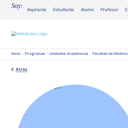
Pasar
Soy:
al
Aspirante
Estudiante
Alumni
Profesor
E
contenido
principal
Inicio
Programas
Unidades Académicas
Facultad de Medicin
Atrás