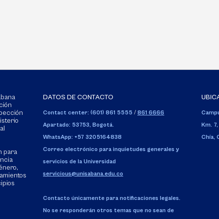
Sabana
DATOS DE CONTACTO
UBIC
ción
spección
Contact center: (601) 861 5555
/
861 6666
Campu
isterio
Apartado: 53753, Bogotá.
Km. 7,
al
WhatsApp: +57 3205164838
Chía,
Correo electrónico para inquietudes generales y
n para
encia
servicios de la Universidad
énero,
servicious@unisabana.edu.co
tamientos
cipios
Contacto únicamente para notificaciones legales.
No se responderán otros temas que no sean de