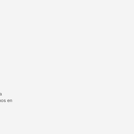
a
mos en