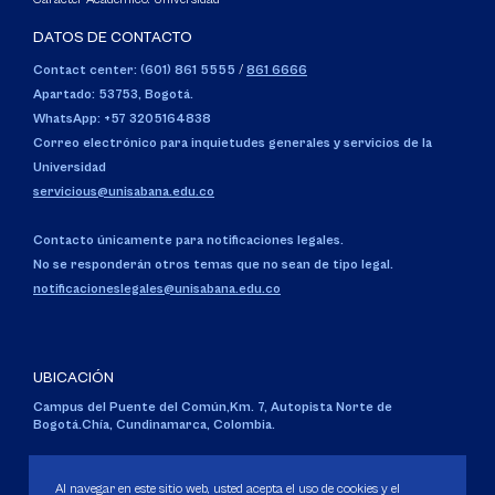
DATOS DE CONTACTO
Contact center: (601) 861 5555
/
861 6666
Apartado: 53753, Bogotá.
WhatsApp: +57 3205164838
Correo electrónico para inquietudes generales y servicios de la
Universidad
servicious@unisabana.edu.co
Contacto únicamente para notificaciones legales.
No se responderán otros temas que no sean de tipo legal.
notificacioneslegales@unisabana.edu.co
UBICACIÓN
Campus del Puente del Común,
Km. 7, Autopista Norte de
Bogotá.
Chía, Cundinamarca, Colombia.
Código SNIES 1711
Personería Jurídica:
Resolución 130 del 14 de enero de 1980
.
Al navegar en este sitio web, usted acepta el uso de cookies y el