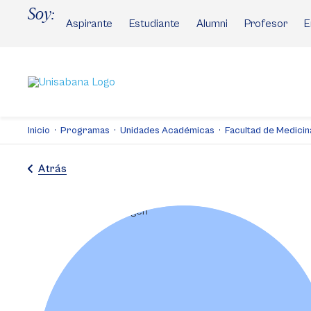
Pasar
Soy:
al
Aspirante
Estudiante
Alumni
Profesor
E
contenido
principal
Inicio
Programas
Unidades Académicas
Facultad de Medicin
Atrás