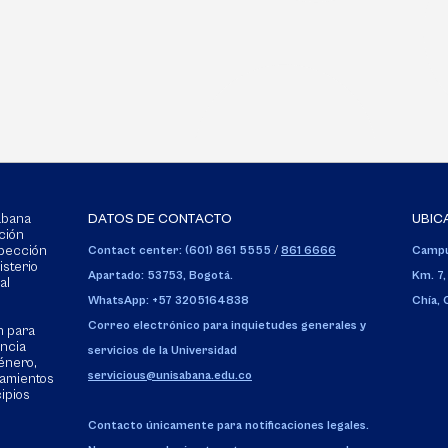
Sabana
DATOS DE CONTACTO
UBIC
ción
spección
Contact center: (601) 861 5555
/
861 6666
Campu
isterio
Apartado: 53753, Bogotá.
Km. 7,
al
WhatsApp: +57 3205164838
Chía,
Correo electrónico para inquietudes generales y
n para
encia
servicios de la Universidad
énero,
servicious@unisabana.edu.co
tamientos
cipios
Contacto únicamente para notificaciones legales.