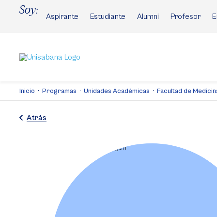
Pasar
Soy:
al
Aspirante
Estudiante
Alumni
Profesor
E
contenido
principal
Inicio
Programas
Unidades Académicas
Facultad de Medicin
Atrás