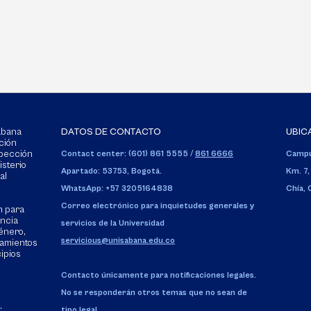
Sabana
DATOS DE CONTACTO
UBIC
ción
spección
Contact center: (601) 861 5555
/
861 6666
Campu
isterio
Apartado: 53753, Bogotá.
Km. 7,
al
WhatsApp: +57 3205164838
Chía,
Correo electrónico para inquietudes generales y
n para
encia
servicios de la Universidad
énero,
servicious@unisabana.edu.co
tamientos
cipios
Contacto únicamente para notificaciones legales.
No se responderán otros temas que no sean de
:
tipo legal.