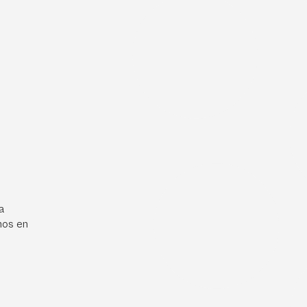
a
mos en