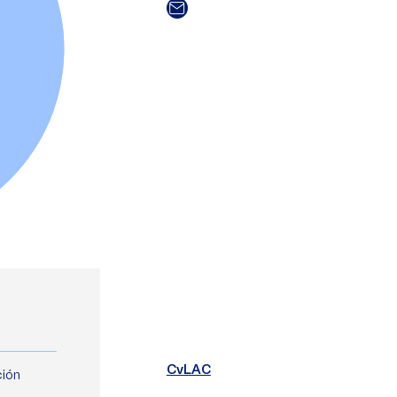
CvLAC
ción