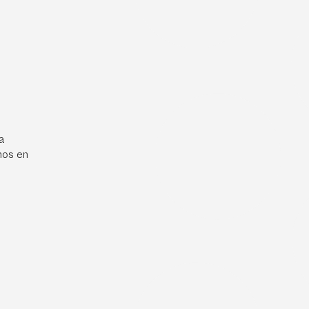
a
mos en