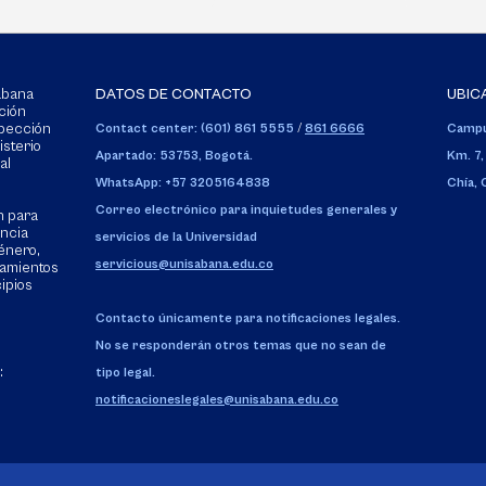
Sabana
DATOS DE CONTACTO
UBIC
ción
spección
Contact center: (601) 861 5555
/
861 6666
Campu
isterio
Apartado: 53753, Bogotá.
Km. 7,
al
WhatsApp: +57 3205164838
Chía,
Correo electrónico para inquietudes generales y
n para
encia
servicios de la Universidad
énero,
servicious@unisabana.edu.co
tamientos
cipios
Contacto únicamente para notificaciones legales.
No se responderán otros temas que no sean de
:
tipo legal.
notificacioneslegales@unisabana.edu.co