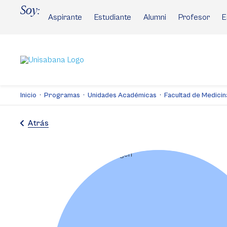
Pasar
Soy:
al
Aspirante
Estudiante
Alumni
Profesor
E
contenido
principal
Inicio
Programas
Unidades Académicas
Facultad de Medicin
Atrás