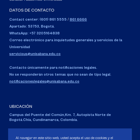
DATOS DE CONTACTO
Contact center: (601) 861 5555
/
861 6666
Apartado: 53753, Bogotá.
WhatsApp: +57 3205164838
Correo electrónico para inquietudes generales y servicios de la
Universidad
servicious@unisabana.edu.co
Contacto únicamente para notificaciones legales.
No se responderán otros temas que no sean de tipo legal.
notificacioneslegales@unisabana.edu.co
UBICACIÓN
Campus del Puente del Común,
Km. 7, Autopista Norte de
Bogotá.
Chía, Cundinamarca, Colombia.
Código SNIES 1711
Personería Jurídica:
Resolución 130 del 14 de enero de 1980
.
Al navegar en este sitio web, usted acepta el uso de cookies y el