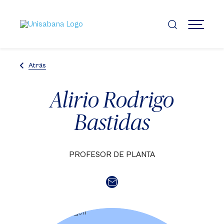
Pasar
al
contenido
MENÚ
principal
Atrás
Alirio Rodrigo
Bastidas
PROFESOR DE PLANTA