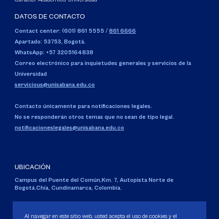
DATOS DE CONTACTO
Contact center: (601) 861 5555
/
861 6666
Apartado: 53753, Bogotá.
WhatsApp: +57 3205164838
Correo electrónico para inquietudes generales y servicios de la
Universidad
servicious@unisabana.edu.co
Contacto únicamente para notificaciones legales.
No se responderán otros temas que no sean de tipo legal.
notificacioneslegales@unisabana.edu.co
UBICACIÓN
Campus del Puente del Común,
Km. 7, Autopista Norte de
Bogotá.
Chía, Cundinamarca, Colombia.
Código SNIES 1711
Personería Jurídica:
Resolución 130 del 14 de enero de 1980
.
Al navegar en este sitio web, usted acepta el uso de cookies y el