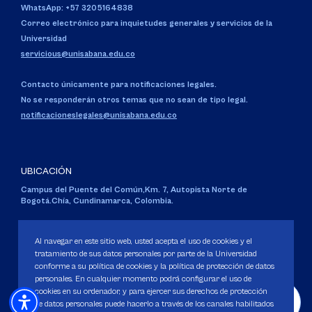
WhatsApp: +57 3205164838
Correo electrónico para inquietudes generales y servicios de la
Universidad
servicious@unisabana.edu.co
Contacto únicamente para notificaciones legales.
No se responderán otros temas que no sean de tipo legal.
notificacioneslegales@unisabana.edu.co
UBICACIÓN
Campus del Puente del Común,
Km. 7, Autopista Norte de
Bogotá.
Chía, Cundinamarca, Colombia.
Código SNIES 1711
Personería Jurídica:
Resolución 130 del 14 de enero de 1980
.
Al navegar en este sitio web, usted acepta el uso de cookies y el
Ministerio de Educación Nacional.
tratamiento de sus datos personales por parte de la Universidad
conforme a su política de cookies y la política de protección de datos
personales. En cualquier momento podrá configurar el uso de
cookies en su ordenador, y para ejercer sus derechos de protección
de datos personales puede hacerlo a través de los canales habilitados