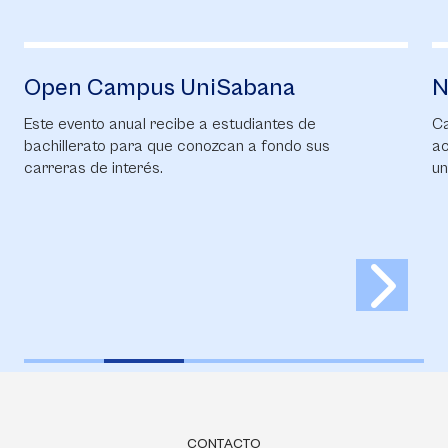
Open Campus UniSabana
N
Este evento anual recibe a estudiantes de
Ca
bachillerato para que conozcan a fondo sus
ac
carreras de interés.
un
CONTACTO