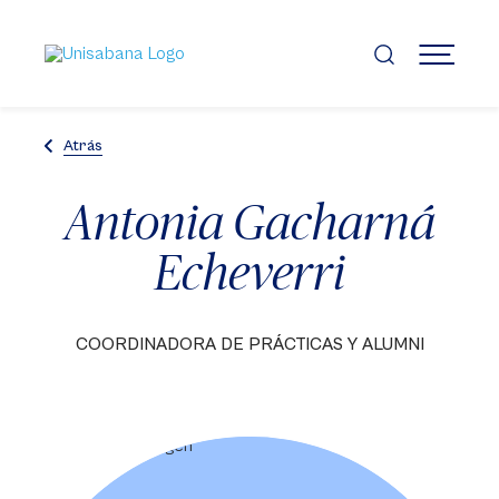
Pasar
al
contenido
MENÚ
principal
Atrás
Antonia Gacharná
Echeverri
COORDINADORA DE PRÁCTICAS Y ALUMNI