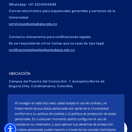
WhatsApp: +57 3205164838
Correo electrónico para inquietudes generales y servicios de la
Universidad
servicious@unisabana.edu.co
Contacto únicamente para notificaciones legales.
No se responderán otros temas que no sean de tipo legal.
notificacioneslegales@unisabana.edu.co
UBICACIÓN
Campus del Puente del Común,
Km. 7, Autopista Norte de
Bogotá.
Chía, Cundinamarca, Colombia.
Código SNIES 1711
Personería Jurídica:
Resolución 130 del 14 de enero de 1980
.
Al navegar en este sitio web, usted acepta el uso de cookies y el
Ministerio de Educación Nacional.
tratamiento de sus datos personales por parte de la Universidad
conforme a su política de cookies y la política de protección de datos
personales. En cualquier momento podrá configurar el uso de
cookies en su ordenador, y para ejercer sus derechos de protección
de datos personales puede hacerlo a través de los canales habilitados