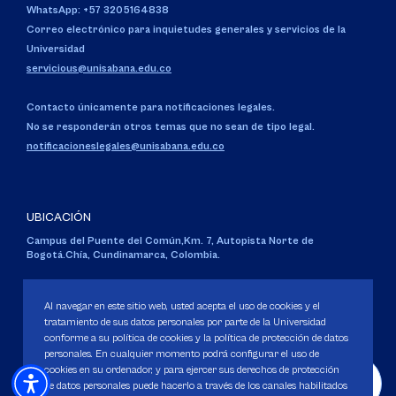
WhatsApp: +57 3205164838
Correo electrónico para inquietudes generales y servicios de la
Universidad
servicious@unisabana.edu.co
Contacto únicamente para notificaciones legales.
No se responderán otros temas que no sean de tipo legal.
notificacioneslegales@unisabana.edu.co
UBICACIÓN
Campus del Puente del Común,
Km. 7, Autopista Norte de
Bogotá.
Chía, Cundinamarca, Colombia.
Código SNIES 1711
Personería Jurídica:
Resolución 130 del 14 de enero de 1980
.
Al navegar en este sitio web, usted acepta el uso de cookies y el
Ministerio de Educación Nacional.
tratamiento de sus datos personales por parte de la Universidad
conforme a su política de cookies y la política de protección de datos
personales. En cualquier momento podrá configurar el uso de
cookies en su ordenador, y para ejercer sus derechos de protección
de datos personales puede hacerlo a través de los canales habilitados