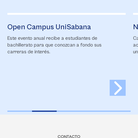
Open Campus UniSabana
Noti
Este evento anual recibe a estudiantes de
Campus
bachillerato para que conozcan a fondo sus
acont
carreras de interés.
univers
CONTACTO