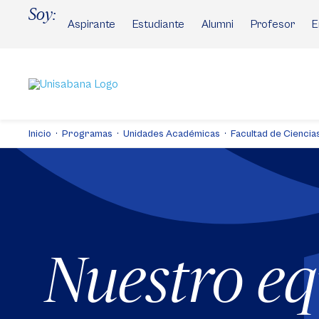
Pasar
Soy:
al
Aspirante
Estudiante
Alumni
Profesor
E
contenido
principal
Inicio
Programas
Unidades Académicas
Facultad de Ciencias
Nuestro e