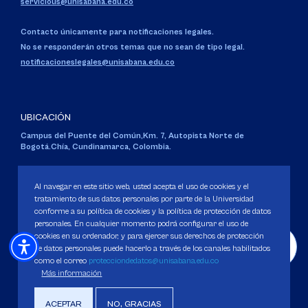
servicious@unisabana.edu.co
Contacto únicamente para notificaciones legales.
No se responderán otros temas que no sean de tipo legal.
notificacioneslegales@unisabana.edu.co
UBICACIÓN
Campus del Puente del Común,
Km. 7, Autopista Norte de
Bogotá.
Chía, Cundinamarca, Colombia.
Código SNIES 1711
Personería Jurídica:
Resolución 130 del 14 de enero de 1980
.
Al navegar en este sitio web, usted acepta el uso de cookies y el
Ministerio de Educación Nacional.
tratamiento de sus datos personales por parte de la Universidad
conforme a su política de cookies y la política de protección de datos
personales. En cualquier momento podrá configurar el uso de
cookies en su ordenador, y para ejercer sus derechos de protección
de datos personales puede hacerlo a través de los canales habilitados
como el correo
protecciondedatos@unisabana.edu.co
Política de Protección de datos
Más información
Política de Cookies
Derechos Pecuniarios
ACEPTAR
NO, GRACIAS