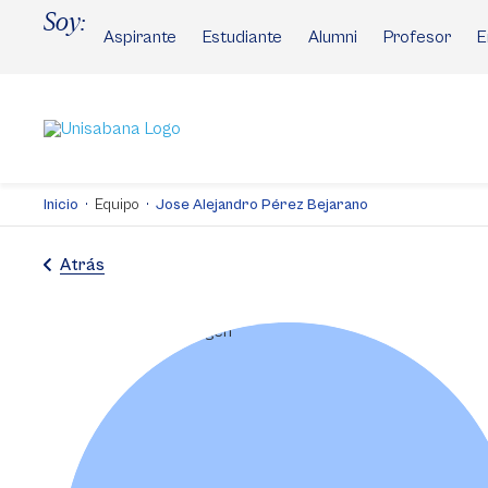
Pasar
Soy:
al
Aspirante
Estudiante
Alumni
Profesor
E
contenido
principal
Inicio
Equipo
Jose Alejandro Pérez Bejarano
Atrás