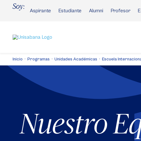
Pasar
Soy:
al
Aspirante
Estudiante
Alumni
Profesor
E
contenido
principal
Inicio
Programas
Unidades Académicas
Escuela Internaciona
Nuestro E