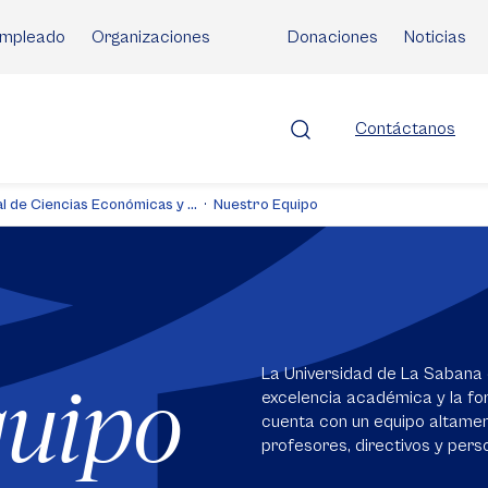
mpleado
Organizaciones
Donaciones
Noticias
Contáctanos
l de Ciencias Económicas y ...
Nuestro Equipo
La Universidad de La Sabana 
quipo
excelencia académica y la for
cuenta con un equipo altame
profesores, directivos y perso