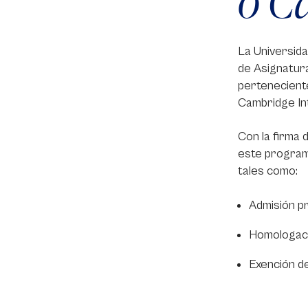
o C
La Universid
de Asignatura
perteneciente
Cambridge Int
Con la firma 
este program
tales como:
Admisión pr
Homologació
Exención de