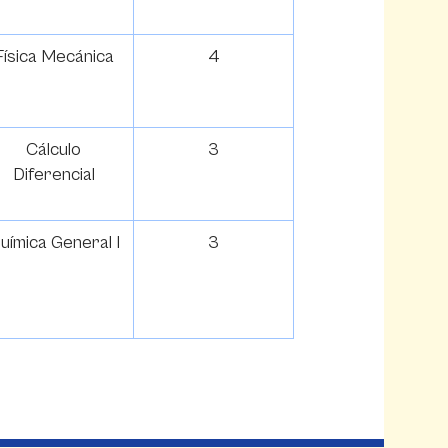
Física Mecánica
4
Cálculo
3
Diferencial
uímica General I
3