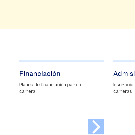
Admisiones
Beca E
Inscripciones para nuestras
La Beca E
carreras
objetivo f
excelenci
mejores