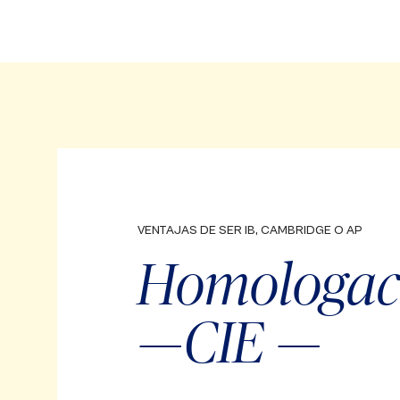
VENTAJAS DE SER IB, CAMBRIDGE O AP
Homologac
—CIE —