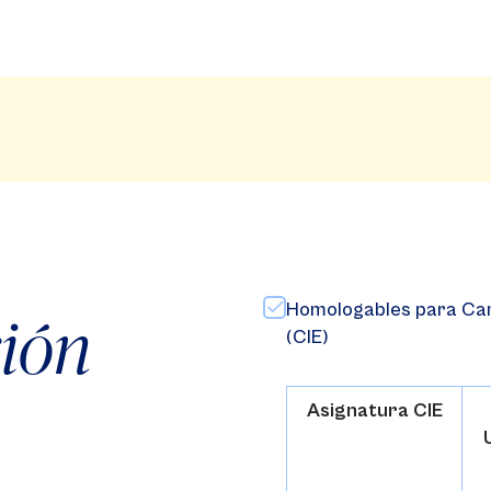
Homologables para Cam
ión
(CIE)
Asignatura CIE