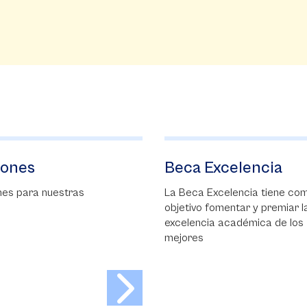
xcelencia
Prácticas
profesionales
xcelencia tiene como
omentar y premiar la
Comienza tu experiencia
a académica de los
profesional.