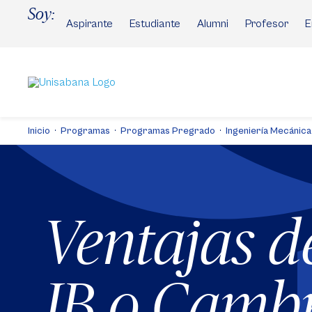
Pasar
Soy:
al
Aspirante
Estudiante
Alumni
Profesor
E
contenido
principal
Inicio
Programas
Programas Pregrado
Ingeniería Mecánica
Ventajas d
IB o Camb