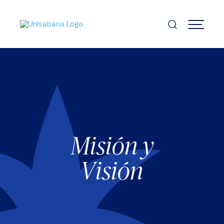
Pasar
al
contenido
MENÚ
principal
Misión y
Visión