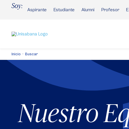
Pasar
Soy:
al
Aspirante
Estudiante
Alumni
Profesor
E
contenido
principal
Inicio
Buscar
Nuestro E