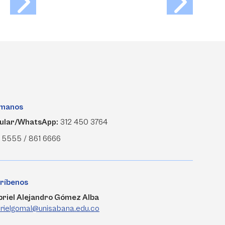
ámanos
ular/WhatsApp:
312 450 3764
 5555 / 861 6666
ríbenos
riel Alejandro Gómez Alba
rielgomal@unisabana.edu.co