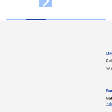
Ll
Cel
861
Esc
Gab
gab