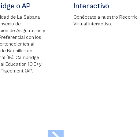
Interactivo
Podrás tramitar
admisión de man
Conéctate a nuestro Recorrido
unos simples pa
Virtual Interactivo.
llenar el formula