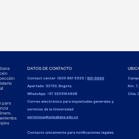
Sabana
DATOS DE CONTACTO
UBIC
ción
spección
Contact center: (601) 861 5555
/
861 6666
Campu
isterio
Apartado: 53753, Bogotá.
Km. 7,
al
WhatsApp: +57 3205164838
Chía,
Correo electrónico para inquietudes generales y
n para
encia
servicios de la Universidad
énero,
servicious@unisabana.edu.co
tamientos
cipios
Contacto únicamente para notificaciones legales.