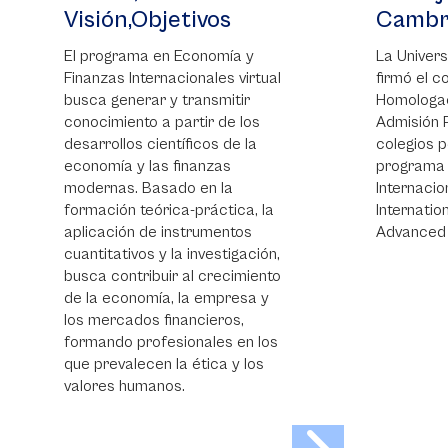
os
Cambridge o AP
mía y
La Universidad de La Sabana
s virtual
firmó el convenio de
mitir
Homologación de Asignaturas y
de los
Admisión Preferencial con los
 de la
colegios pertenecientes al
as
programa de Bachillerato
la
Internacional (IB), Cambridge
tica, la
International Education (CIE) y
entos
Advanced Placement (AP).
stigación,
ecimiento
presa y
ros,
s en los
a y los