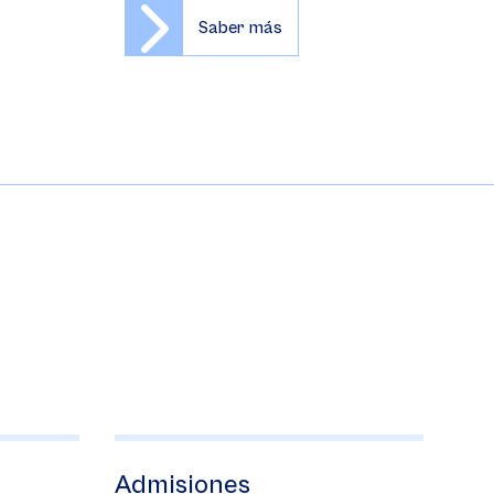
Saber más
s
Programas