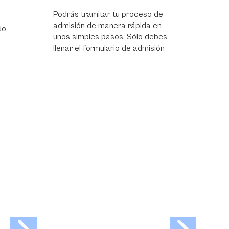
 tu proceso de
Podrás tramitar tu proceso de
era rápida en
admisión de manera rápida en
sos. Sólo debes
unos simples pasos. Sólo debes
rio de admisión
llenar el formulario de admisión,
reunir y presentar los
documentos necesarios para
legalizar tu inscripción;
presentar la entrevista y listo. Si
eres admitido tu matrícula se
hará de manera rápida y fácil.