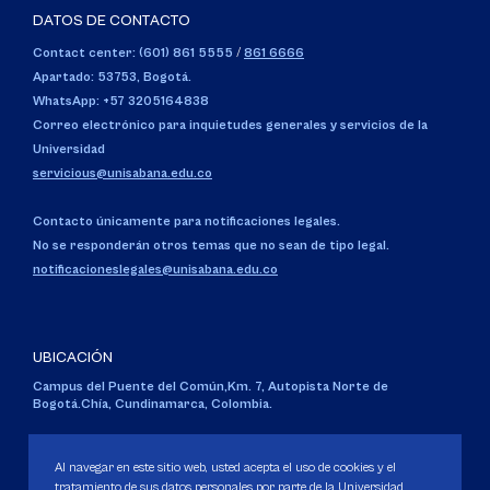
DATOS DE CONTACTO
Contact center: (601) 861 5555
/
861 6666
Apartado: 53753, Bogotá.
WhatsApp: +57 3205164838
Correo electrónico para inquietudes generales y servicios de la
Universidad
servicious@unisabana.edu.co
Contacto únicamente para notificaciones legales.
No se responderán otros temas que no sean de tipo legal.
notificacioneslegales@unisabana.edu.co
UBICACIÓN
Campus del Puente del Común,
Km. 7, Autopista Norte de
Bogotá.
Chía, Cundinamarca, Colombia.
Código SNIES 1711
Personería Jurídica:
Resolución 130 del 14 de enero de 1980
.
Al navegar en este sitio web, usted acepta el uso de cookies y el
Ministerio de Educación Nacional.
tratamiento de sus datos personales por parte de la Universidad