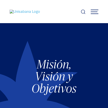
Pasar
al
contenido
MENÚ
principal
Misión,
Visión y
Objetivos