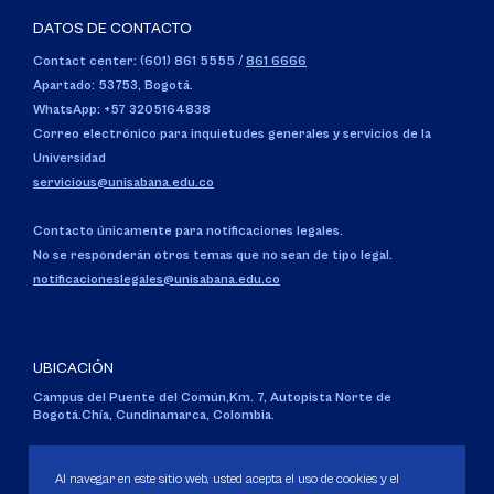
DATOS DE CONTACTO
Contact center: (601) 861 5555
/
861 6666
Apartado: 53753, Bogotá.
WhatsApp: +57 3205164838
Correo electrónico para inquietudes generales y servicios de la
Universidad
servicious@unisabana.edu.co
Contacto únicamente para notificaciones legales.
No se responderán otros temas que no sean de tipo legal.
notificacioneslegales@unisabana.edu.co
UBICACIÓN
Campus del Puente del Común,
Km. 7, Autopista Norte de
Bogotá.
Chía, Cundinamarca, Colombia.
Código SNIES 1711
Personería Jurídica:
Resolución 130 del 14 de enero de 1980
.
Al navegar en este sitio web, usted acepta el uso de cookies y el
Ministerio de Educación Nacional.