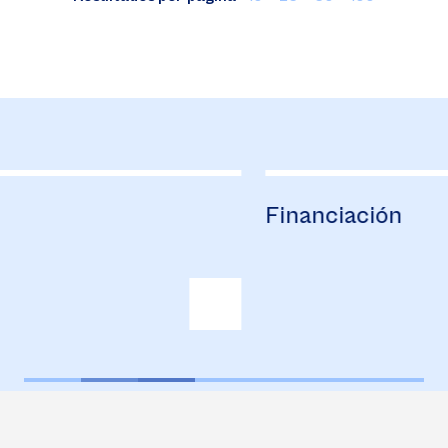
Financiación
B